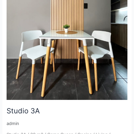
Studio 3A
admin