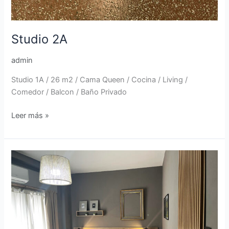
Studio 2A
admin
Studio 1A / 26 m2 / Cama Queen / Cocina / Living /
Comedor / Balcon / Baño Privado
Leer más »
Studio
1A