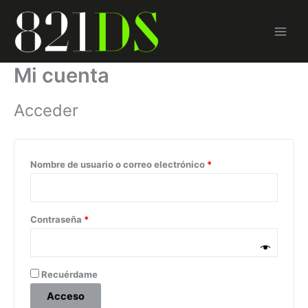
Ir
Obligatorio
Obligatorio
al
contenido
Mi cuenta
Acceder
Nombre de usuario o correo electrónico
*
Contraseña
*
Recuérdame
Acceso