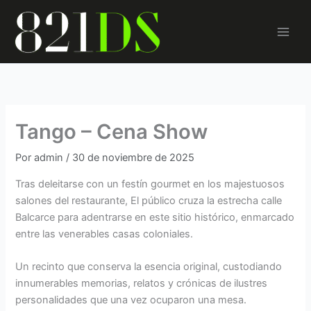
Ir
al
contenido
Tango – Cena Show
Por
admin
/
30 de noviembre de 2025
Tras deleitarse con un festín gourmet en los majestuosos
salones del restaurante, El público cruza la estrecha calle
Balcarce para adentrarse en este sitio histórico, enmarcado
entre las venerables casas coloniales.
Un recinto que conserva la esencia original, custodiando
innumerables memorias, relatos y crónicas de ilustres
personalidades que una vez ocuparon una mesa.